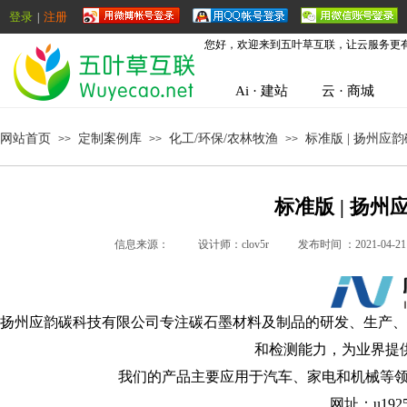
登录
注册
|
您好，欢迎来到五叶草互联，让云服务更
Ai · 建站
云 · 商城
网站首页
定制案例库
化工/环保/农林牧渔
标准版 | 扬州应
>>
>>
>>
标准版 | 扬
信息来源：
|
设计师：
clov5r
|
发布时间 ：
2021-04-21
扬州应韵碳科技有限公司专注碳石墨材料及制品的研发、生产、
和检测能力，为业界提
我们的产品主要应用于汽车、家电和机械等
网址
：
u
192