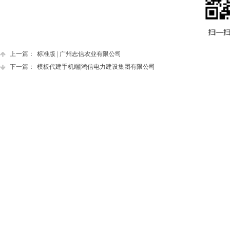
上一篇：
标准版 | 广州志信农业有限公司
下一篇：
模板代建手机端|鸿信电力建设集团有限公司
准备开展业务？
开启互联网+时代
立