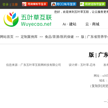
登录
注册
|
您好，欢迎来到五叶草互联，让云服务更
Ai · 建站
云 · 商城
网站首页
定制案例库
食品/茶酒/医药保健
版 | 广东省营养学
>>
>>
>>
版 | 
信息来源：
广东五叶草互联网科技有限公司
|
设计师：
五叶草-忍冬
|
发
网址：
u165
域名：
（复制到浏
—