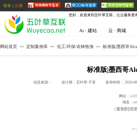
登录
注册
|
您好，欢迎来到五叶草互联，让云服务更
Ai · 建站
云 · 商城
网站首页
定制案例库
化工/环保/农林牧渔
标准版|墨西哥Alc
>>
>>
>>
标准版|墨西哥Al
信息来源：
|
设计师：
五叶草-子苓
|
发布时间 ：
2020-08
网址
：
u183
域名：
ww
（复制到浏
—