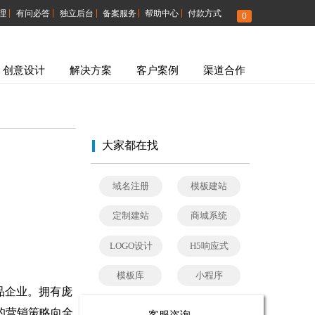
|
|
|
|
|
理
有问必答
独立后台
备案服务
帮助中心
付款方式
0
创意设计
解决方案
客户案例
渠道合作
大家都在找
域名注册
模板建站
定制建站
商城系统
LOGO设计
H5响应式
模板库
小程序
品企业。拥有庞
的营销策略向全