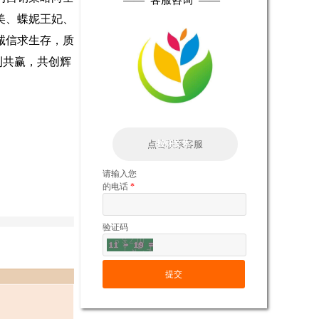
——
客服咨询
——
美、蝶妮王妃、
诚信求生存，质
利共赢，共创辉
点击联系客服
按钮文本
请输入您
的电话
*
验证码
提交